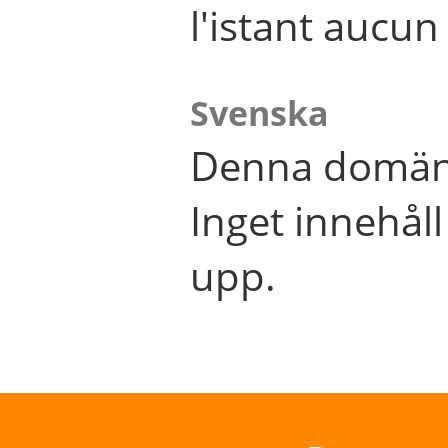
l'istant aucu
Svenska
Denna domän 
Inget innehål
upp.